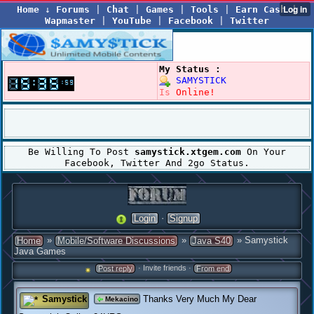
Home
↓
Forums
|
Chat
|
Games
|
Tools
|
Earn Cash
|
Wapmaster
|
YouTube
|
Facebook
|
Twitter
My Status :
SAMYSTICK
Is
Online!
Be Willing To Post
samystick.xtgem.com
On Your
Facebook, Twitter And 2go Status.
·
Login
Signup
»
»
» Samystick
Home
Mobile/Software Discussions
Java S40
Java Games
· Invite friends ·
Post reply
From end
Samystick
Thanks Very Much My Dear
Mekacino