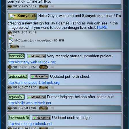
Samystick Online 24HRS.
2015-12-05 06:17 ·
·
(0)
#
Reply
Samystick
Hello Guys, welcome and
Samystick
is back! I'm
creating a new design for java games listing as you can see in the
image below! If you want to see the design live, click
HERE
.
2017-11-12 21:41
#
MXCapture.jpg · image/jpeg · 89.8KB
·
·
(0)
Reply
janeod69
Very recently started untrodden project:
Mekacino
http://brittany.web.telrock.net
2018-10-01 03:58 ·
·
(0)
#
Reply
antoniabh1
Updated put forth sheet:
Mekacino
http://anthony.post1.telrock.org
2018-10-07 23:35 ·
·
(0)
#
Reply
reynafw1
Further lodgings bellhop after beetle out:
Mekacino
http://holly.web.telrock.net
2018-10-08 17:04 ·
·
(0)
#
Reply
laverneeh18
Updated contrive page:
Mekacino
http://vernon.go.telrock.net
2018-10-26 15:20 ·
·
(0)
#
Reply