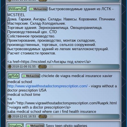
WilliamBal
Быстровозводимые здания из ЛСТК -
Mekacino
MCSTEEL
Дома. Гаражи. Ангары. Склады. Навесы. Коровники. Птичники.
Мастерские. Склад-Холодильник.
Торговые здания. Зернохранилища. Овощехранилища.
Производственный цех. СТО
Собственное производство.
Проектирование, производство, монтаж складских,
производственных, торговых, сельхоз сооружений.
быстровозводимых зданий из легких металлоконструкций.
Расчет стоимости проектов.
<a href=https://mcsteel.ru/>Ангары под ключ</a>
2018-11-06 01:55 ·
·
(0)
#
Reply
ajf64x
chiclete de viagra medical insurance xavier
Mekacino
medical school
http://www.vigrawithoutadoctorsprescription.com/
- viagra without a
doctor prescription USA
medical school time
<a
href="http://www.vigrawithoutadoctorsprescription.com/#uaprk.html
">viagra with a doctor prescription</a>
saba medical school where can i find health insurance
2018-12-01 16:53 ·
·
(0)
#
Reply
trinabm2
Sexy teen photo galleries
Mekacino